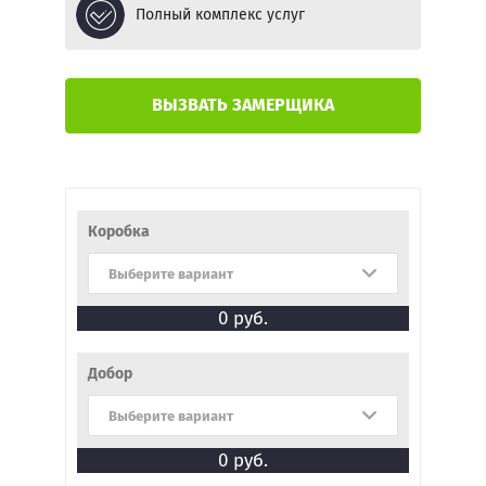
соответствии с
Политикой
Полный комплекс услуг
конфиденциальности
(согласно
категориям и целям, поименованным в
п. 4.2.2-4.2.3)
Регистрация
ВЫЗВАТЬ ЗАМЕРЩИКА
Коробка
Выберите вариант
0
руб.
Добор
Выберите вариант
0
руб.