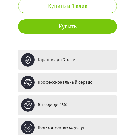
ВЫСОТА
mail:
Купить в 1 клик
DOLCE
2,45
М
MALETTI
ШИРИНА
4
Купить
Пароль:
М
НАЛИЧНИКИ,
КОРОБКИ,
ДОБОРЫ
Забыли
пароль?
Гарантия до 3-х лет
Войти
Профессиональный сервис
Также Вы можете войти через:
Выгода до 15%
Войти с VK ID
Я выражаю
согласие на передачу и
Полный комплекс услуг
обработку персональных данных
в